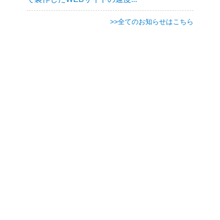
>>全てのお知らせはこちら
アナログエンジン本社
滋賀のホームページ制作はこちら
アナログエンジン寝屋川
大阪京阪沿線のホームページ制作
はこちら